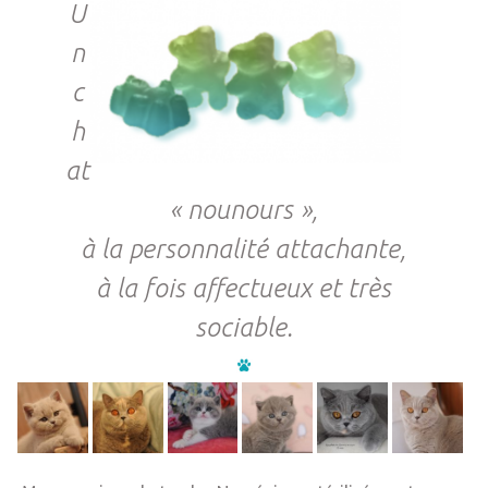
U
n
c
h
at
« nounours »,
à la personnalité attachante,
à la fois affectueux et très
sociable.