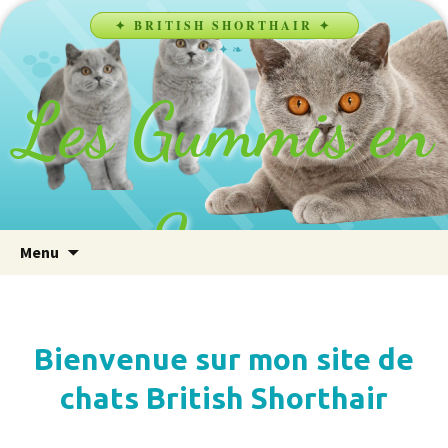
✦ BRITISH SHORTHAIR ✦
❧ ✦ ❧
Les Gummis en
Sucre
Aller au contenu principal
Re
Menu
Bienvenue sur mon site de
chats British Shorthair