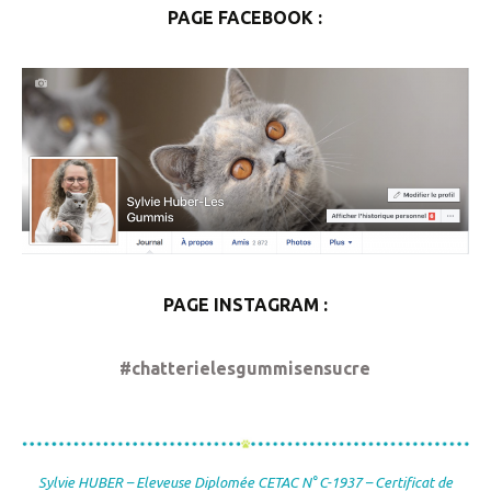
PAGE FACEBOOK :
PAGE INSTAGRAM :
#chatterielesgummisensucre
Sylvie HUBER – Eleveuse Diplomée CETAC N° C-1937 – Certificat de